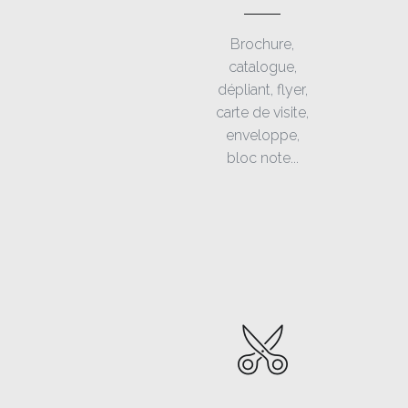
Brochure,
catalogue,
dépliant, flyer,
carte de visite,
enveloppe,
bloc note...