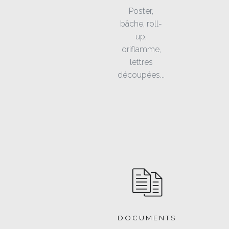
Poster,
bâche, roll-
up,
oriflamme,
lettres
découpées...
DOCUMENTS