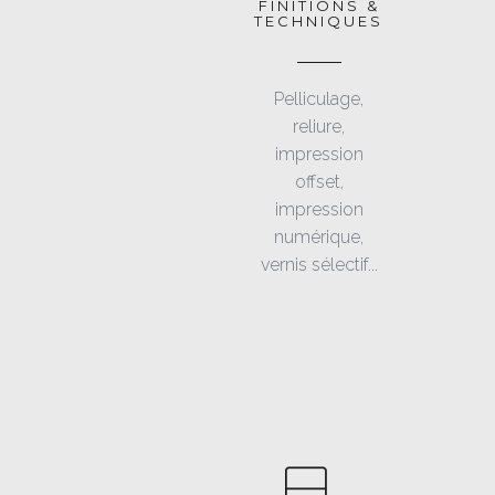
FINITIONS &
TECHNIQUES
Pelliculage,
reliure,
impression
offset,
impression
numérique,
vernis sélectif...