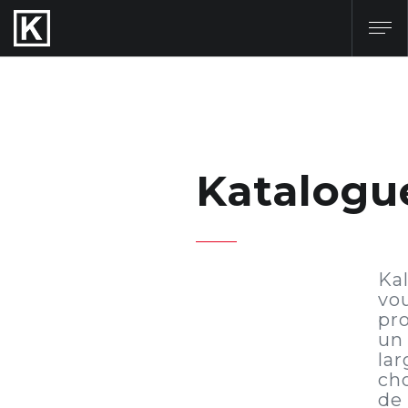
Katalogu
Ka
vo
pr
un
lar
ch
de