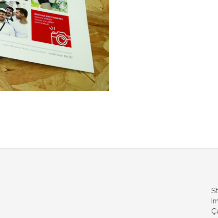
S
I
Ç