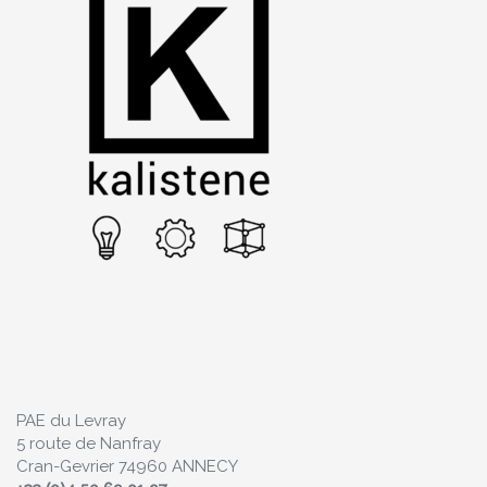
PAE du Levray
5 route de Nanfray
Cran-Gevrier 74960 ANNECY